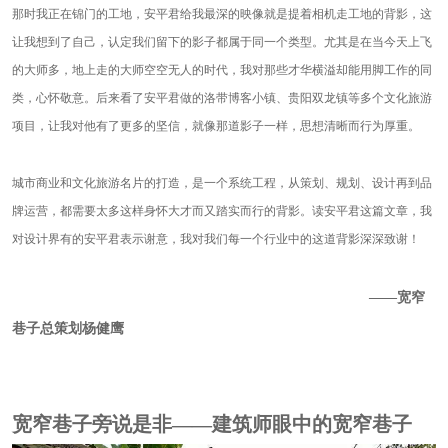
那时我正在锦门的工地，安平君给我最深的映像就是提着相机走工地的背影，这
让我想到了自己，认定我们留下的影子都属于同一个类型。尤其是在当今天上飞
的大师多，地上走的大师空空无人的时代，我对那些才华横溢却能用脚工作的同
类，心怀敬意。后来看了安平君做的洛带博客小镇、贵阳双龙镇等多个文化旅游
项目，让我对他有了更多的坚信，就像那道影子一样，思想清晰而行为厚重。
城市商业和文化旅游名片的打造，是一个系统工程，从策划、规划、设计再到品
牌运营，都需要太多这样身怀大才而又踏实而行的背影。读安平君这篇文章，我
对设计界有的安平君表示谢意，我对我们每一个行业中的这道背影深深致谢！
——宽窄
巷子总策划杨健鹰
宽窄巷子旁说是非——建筑师眼中的宽窄巷子