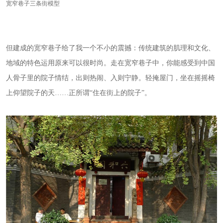
宽窄巷子三条街模型
但建成的宽窄巷子给了我一个不小的震撼：传统建筑的肌理和文化、
地域的特色运用原来可以很时尚。走在宽窄巷子中，你能感受到中国
人骨子里的院子情结，出则热闹、入则宁静。轻掩屋门，坐在摇摇椅
上仰望院子的天……正所谓“住在街上的院子”。