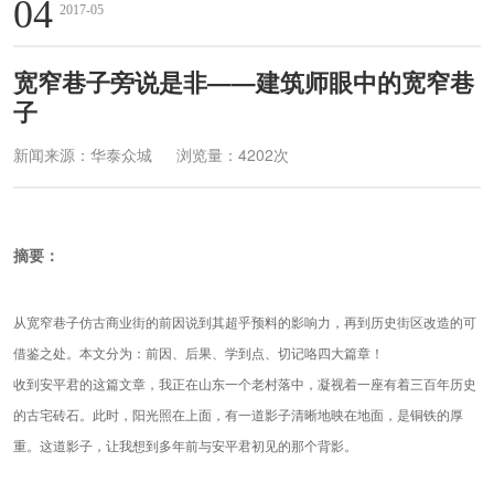
04
2017-05
宽窄巷子旁说是非——建筑师眼中的宽窄巷
子
新闻来源：华泰众城
浏览量：4202次
摘要：
从宽窄巷子仿古商业街的前因说到其超乎预料的影响力，再到历史街区改造的可
借鉴之处。本文分为：前因、后果、学到点、切记咯四大篇章！
收到安平君的这篇文章，我正在山东一个老村落中，凝视着一座有着三百年历史
的古宅砖石。此时，阳光照在上面，有一道影子清晰地映在地面，是铜铁的厚
重。这道影子，让我想到多年前与安平君初见的那个背影。