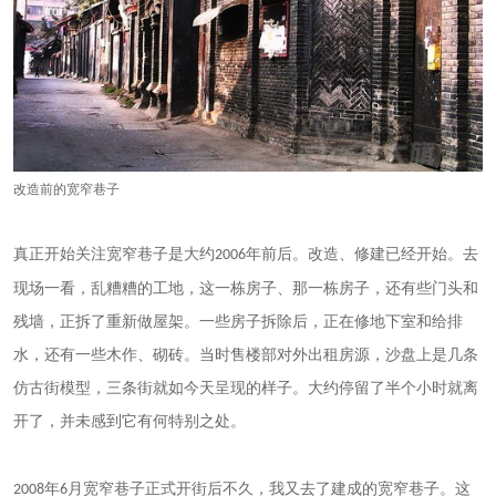
改造前的宽窄巷子
真正开始关注宽窄巷子是大约
年前后。改造、修建已经开始。去
2006
现场一看，乱糟糟的工地，这一栋房子、那一栋房子，还有些门头和
残墙，正拆了重新做屋架。一些房子拆除后，正在修地下室和给排
水，还有一些木作、砌砖。当时售楼部对外出租房源，沙盘上是几条
仿古街模型，三条街就如今天呈现的样子。大约停留了半个小时就离
开了，并未感到它有何特别之处。
年
月宽窄巷子正式开街后不久，我又去了建成的宽窄巷子。这
2008
6