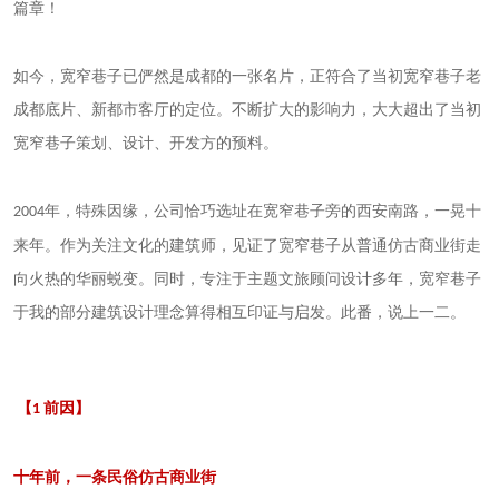
篇章！
如今，宽窄巷子已俨然是成都的一张名片，正符合了当初宽窄巷子老
成都底片、新都市客厅的定位。不断扩大的影响力，大大超出了当初
宽窄巷子策划、设计、开发方的预料。
年，特殊因缘，公司恰巧选址在宽窄巷子旁的西安南路，一晃十
2004
来年。作为关注文化的建筑师，见证了宽窄巷子从普通仿古商业街走
向火热的华丽蜕变。同时，专注于主题文旅顾问设计多年，宽窄巷子
于我的部分建筑设计理念算得相互印证与启发。此番，说上一二。
【
前因】
1
十年前，一条民俗仿古商业街