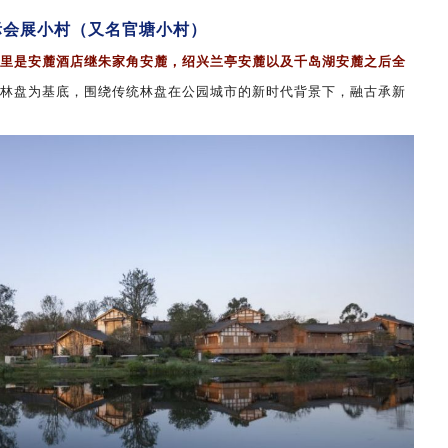
际会展小村（又名官塘小村）
里是安麓酒店继朱家角安麓，绍兴兰亭安麓以及千岛湖安麓之后全
林盘为基底，围绕传统林盘在公园城市的新时代背景下，融古承新