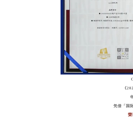
《20
凭借「国
荣